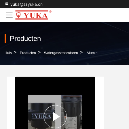
yuka@szyuka.cn
Producten
>
>
>
Huis
Producten
Watergasseparatoren
Aluminium Legering Housing Watergasseparatoren Compatibiliteit Voor Alle Soorten Luchtcompressor 10 Jaar