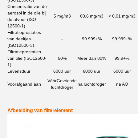
(ISO12500-3)
Concentratie van de
aerosol in de olie bij
5 mg/m3
00,6 mg/m3
< 0,01 mg/m3
de afvoer
(ISO
12500-1)
Filtratieprestaties
van deeltjes
-
99.999+%
99.999+%
(ISO12500-3)
Filtratieprestaties
van olie (ISO12500-
50%
Meer dan 80%
99.9+%
1)
Levensduur
6000 uur
6000 uur
6000 uur
Vóór
Gevriesde
Voorafgaand aan
na luchtdroger
na AO
luchtdroger
Afbeelding van filterelement