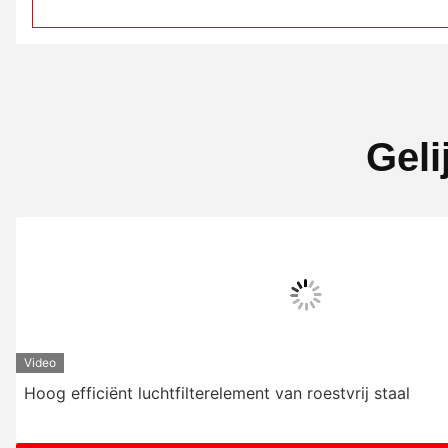
Geli
Video
erelement van roestvrij staal
Luch