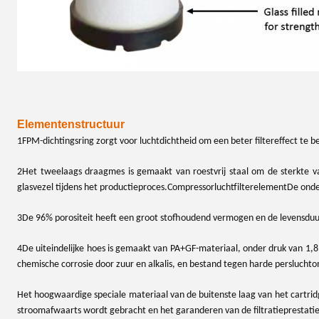
Elementenstructuur
1FPM-dichtingsring zorgt voor luchtdichtheid om een beter filtereffect te b
2Het tweelaags draagmes is gemaakt van roestvrij staal om de sterkte v
glasvezel tijdens het productieproces.
Compressorluchtfilterelement
De onder
3De 96% porositeit heeft een groot stofhoudend vermogen en de levensduu
4De uiteindelijke hoes is gemaakt van PA+GF-materiaal, onder druk van 1
chemische corrosie door zuur en alkalis, en bestand tegen harde perslucht
Het hoogwaardige speciale materiaal van de buitenste laag van het cartrid
stroomafwaarts wordt gebracht en het garanderen van de filtratieprestatie