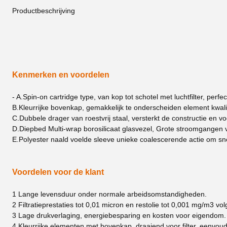
Productbeschrijving
Kenmerken en voordelen
- A.
Spin-on cartridge type, van kop tot schotel met luchtfilter, perfe
B.
Kleurrijke bovenkap, gemakkelijk te onderscheiden element kwali
C.
Dubbele drager van roestvrij staal, versterkt de constructie en v
D.
Diepbed Multi-wrap borosilicaat glasvezel, Grote stroomgangen
E.
Polyester naald voelde sleeve unieke coalescerende actie om snel
Voordelen voor de klant
1 Lange levensduur onder normale arbeidsomstandigheden.
2 Filtratieprestaties tot 0,01 micron en restolie tot 0,001 mg/m3 
3 Lage drukverlaging, energiebesparing en kosten voor eigendom.
4 Kleurrijke elementen met bovenkap, draaiend voor filter, eenvo