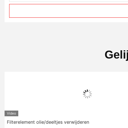
Geli
Video
Filterelement olie/deeltjes verwijderen