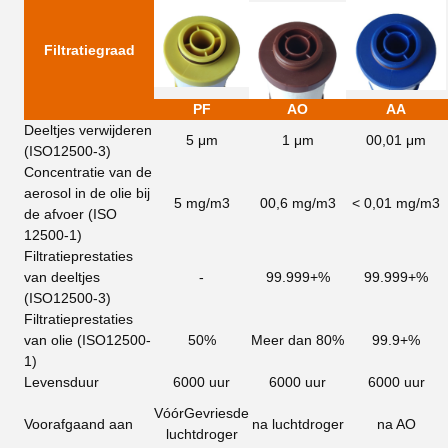
Filtratiegraad
PF
AO
AA
Deeltjes verwijderen
5 μm
1 μm
00,01 μm
(ISO12500-3)
Concentratie van de
aerosol in de olie bij
5 mg/m3
00,6 mg/m3
< 0,01 mg/m3
de afvoer
(ISO
12500-1)
Filtratieprestaties
van deeltjes
-
99.999+%
99.999+%
(ISO12500-3)
Filtratieprestaties
van olie (ISO12500-
50%
Meer dan 80%
99.9+%
1)
Levensduur
6000 uur
6000 uur
6000 uur
Vóór
Gevriesde
Voorafgaand aan
na luchtdroger
na AO
luchtdroger