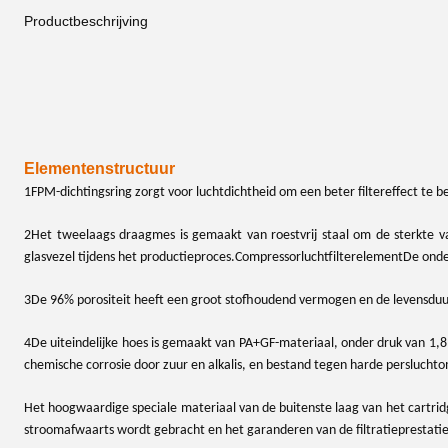
Productbeschrijving
Elementenstructuur
1FPM-dichtingsring zorgt voor luchtdichtheid om een beter filtereffect te b
2Het tweelaags draagmes is gemaakt van roestvrij staal om de sterkte v
glasvezel tijdens het productieproces.
Compressorluchtfilterelement
De onder
3De 96% porositeit heeft een groot stofhoudend vermogen en de levensduu
4De uiteindelijke hoes is gemaakt van PA+GF-materiaal, onder druk van 1
chemische corrosie door zuur en alkalis, en bestand tegen harde perslucht
Het hoogwaardige speciale materiaal van de buitenste laag van het cartrid
stroomafwaarts wordt gebracht en het garanderen van de filtratieprestatie