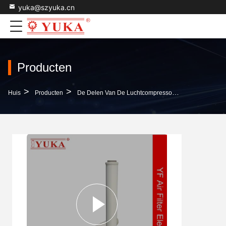
yuka@szyuka.cn
Producten
>
>
>
Huis
Producten
De Delen Van De Luchtcompressor
Koop Een Luc