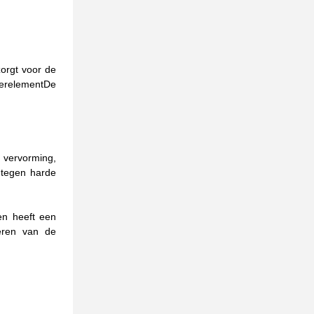
zorgt voor de
terelement
De
 vervorming,
 tegen harde
en heeft een
eren van de