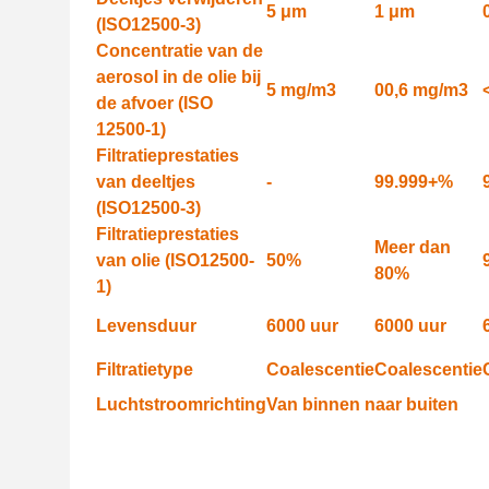
5 μm
1 μm
(ISO12500-3)
Concentratie van de
aerosol in de olie bij
5 mg/m3
00,6 mg/m3
de afvoer
(ISO
12500-1)
Filtratieprestaties
van deeltjes
-
99.999+%
(ISO12500-3)
Filtratieprestaties
Meer dan
van olie (ISO12500-
50%
80%
1)
Levensduur
6000 uur
6000 uur
Filtratietype
Coalescentie
Coalescentie
Luchtstroomrichting
Van binnen naar buiten