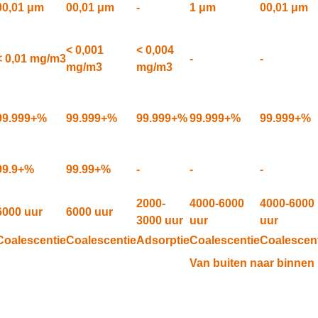
00,01 μm
00,01 μm
-
1 μm
00,01 μm
< 0,001
< 0,004
< 0,01 mg/m3
-
-
mg/m3
mg/m3
99.999+%
99.999+%
99.999+%
99.999+%
99.999+%
99.9+%
99.99+%
-
-
-
2000-
4000-6000
4000-6000
6000 uur
6000 uur
3000 uur
uur
uur
Coalescentie
Coalescentie
Adsorptie
Coalescentie
Coalescen
Van buiten naar binnen