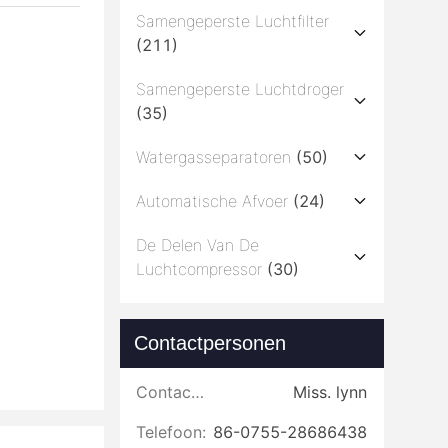
Samengeperste Luchtfilter
(211)
Samengeperste Luchtdroger
(35)
Watergasseparatoren
(50)
Automatische Afvoer
(24)
De Delen Van De
Luchtcompressor
(30)
Contactpersonen
Contactpersonen:
Miss. lynn
Telefoon:
86-0755-28686438