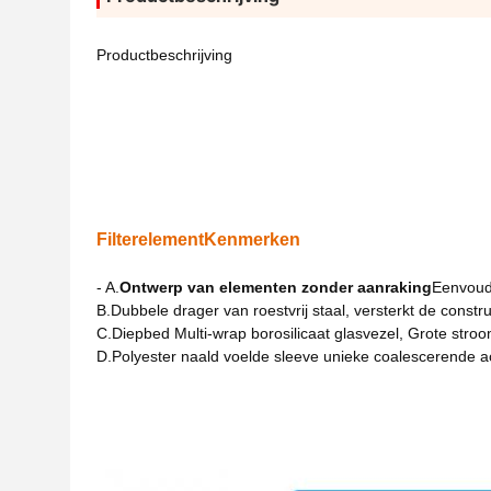
Productbeschrijving
Filterelement
Kenmerken
- A.
Ontwerp van elementen zonder aanraking
Eenvoudi
B.
Dubbele drager van roestvrij staal, versterkt de constr
C.
Diepbed Multi-wrap borosilicaat glasvezel, Grote st
D.
Polyester naald voelde sleeve unieke coalescerende act