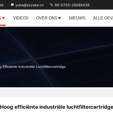
td.
yuka@szyuka.cn
86-0755-28686438
N
VIDEOS
OVER ONS
NIEUWS
ALLE GE
 Efficiënte Industriële Luchtfiltercartridge
Hoog efficiënte industriële luchtfiltercartridg