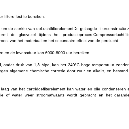
 filtereffect te bereiken.
l om de sterkte van de
Luchtfilterelement
De gelaagde filterconstructie 
ermt de glasvezel tijdens het productieproces.
Compressorluchtfil
roest van het materiaal en het secundaire effect van de perslucht.
en en de levensduur kan 6000-8000 uur bereiken.
al, onder druk van 1,8 Mpa, kan het 240°C hoge temperatuur zonder
egen algemene chemische corrosie door zuur en alkalis, en bestand
laag van het cartridgefilterelement kan water en olie condenseren 
olie of water weer stroomafwaarts wordt gebracht en het garand