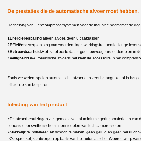
De prestaties die de automatische afvoer moet hebben.
Het belang van luchtcompressorsystemen voor de industrie neemt met de dag 
1Energiebesparing:
alleen afvoer, geen uitlaatgassen;
2Efficiëntie:
verplaatsing van woorden, lage werkingsfrequentie, lange levens
3Betrouwbaarheid:
Het is het beste dat er geen beweegbare onderdelen in de
4Veiligheid:
De
Automatische afvoer
is het kleinste accessoire in het compress
Zoals we weten, spelen automatische afvoer een zeer belangrijke rol in het
efficiëntie kan besparen.
Inleiding van het product
>De afvoerbehuizingen zijn gemaakt van aluminiumlegeringsmaterialen van de e
corrosie door synthetische smeermiddelen van luchtcompressoren.
>Makkelijk te installeren en schoon te maken, geen geluid en geen persluchtve
>Oorspronkelijk ontworpen op basis van het automatische afvoerontwerp van de f