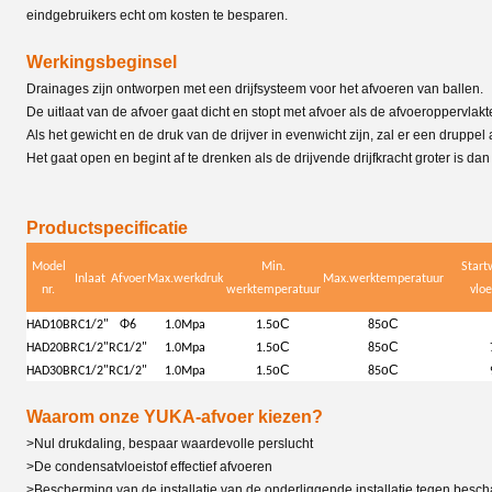
eindgebruikers echt om kosten te besparen.
Werkingsbeginsel
Drainages zijn ontworpen met een drijfsysteem voor het afvoeren van ballen.
De uitlaat van de afvoer gaat dicht en stopt met afvoer als de afvoeroppervlak
Als het gewicht en de druk van de drijver in evenwicht zijn, zal er een druppel a
Het gaat open en begint af te drenken als de drijvende drijfkracht groter is d
Productspecificatie
Model
Min.
Start
Inlaat
Afvoer
Max.werkdruk
Max.werktemperatuur
nr.
werktemperatuur
vloe
oC
oC
HAD10B
RC1/2"
Φ6
1.0Mpa
1.5
85
oC
oC
HAD20B
RC1/2"
RC1/2"
1.0Mpa
1.5
85
oC
oC
HAD30B
RC1/2"
RC1/2"
1.0Mpa
1.5
85
Waarom onze YUKA-afvoer kiezen?
>Nul drukdaling, bespaar waardevolle perslucht
>De condensatvloeistof effectief afvoeren
>Bescherming van de installatie van de onderliggende installatie tegen besch