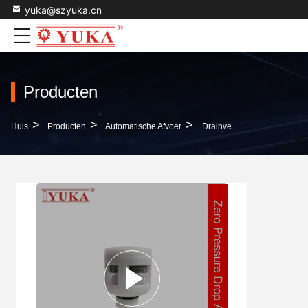
yuka@szyuka.cn
Producten
>
>
>
Huis
Producten
Automatische Afvoer
Drainventiel Voor Luchtcompressor