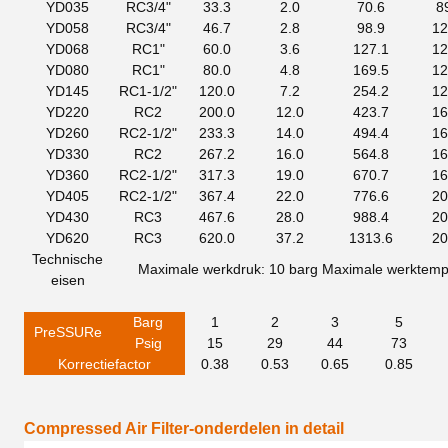
YD035
RC3/4"
33.3
2.0
70.6
8
YD058
RC3/4"
46.7
2.8
98.9
12
YD068
RC1"
60.0
3.6
127.1
12
YD080
RC1"
80.0
4.8
169.5
12
YD145
RC1-1/2"
120.0
7.2
254.2
12
YD220
RC2
200.0
12.0
423.7
16
YD260
RC2-1/2"
233.3
14.0
494.4
16
YD330
RC2
267.2
16.0
564.8
16
YD360
RC2-1/2"
317.3
19.0
670.7
16
YD405
RC2-1/2"
367.4
22.0
776.6
20
YD430
RC3
467.6
28.0
988.4
20
YD620
RC3
620.0
37.2
1313.6
20
Technische
Maximale werkdruk: 10 barg
Maximale werktemp
eisen
Barg
1
2
3
5
P
r
e
SSUR
e
Psig
15
29
44
73
Korrectiefactor
0.38
0.53
0.65
0.85
Compressed Air Filter-onderdelen in detail