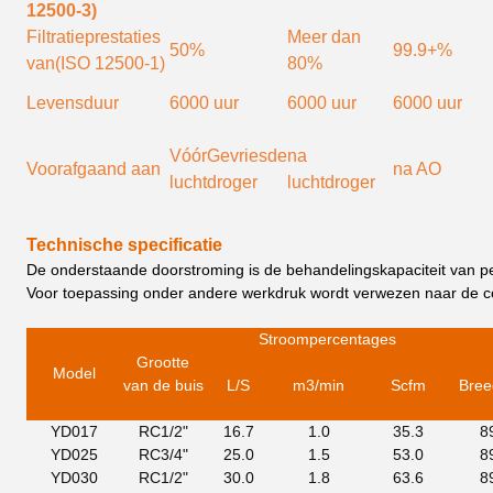
12500-3)
Filtratieprestaties
Meer dan
50%
99.9+%
van
(ISO 12500-1)
80%
Levensduur
6000 uur
6000 uur
6000 uur
Vóór
Gevriesde
na
Voorafgaand aan
na AO
luchtdroger
luchtdroger
Technische specificatie
De onderstaande doorstroming is de behandelingskapaciteit van pe
Voor toepassing onder andere werkdruk wordt verwezen naar de co
Stroompercentage
s
Grootte
Model
van de buis
L/S
m3
/mi
n
Scfm
Bree
YD017
RC1/2"
16.7
1.0
35.3
8
YD025
RC3/4"
25.0
1.5
53.0
8
YD030
RC1/2"
30.0
1.8
63.6
8