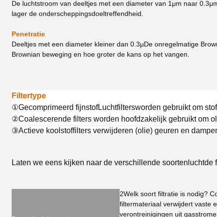
De luchtstroom van deeltjes met een diameter van 1
μ
m naar 0.3
μ
m
lager de onderscheppingsdoeltreffendheid.
Penetratie
Deeltjes met een diameter kleiner dan 0.3
μ
De onregelmatige Brown
Brownian beweging en hoe groter de kans op het vangen.
Filtertype
①
Gecomprimeerd fijnstof
Luchtfilters
worden gebruikt om stof 
②
Coalescerende filters worden hoofdzakelijk gebruikt om oli
③
Actieve koolstoffilters verwijderen (olie) geuren en dampe
Laten we eens kijken naar de verschillende soorten
lucht
de 
2Welk soort filtratie is nodig? 
filtermateriaal verwijdert vaste 
verontreinigingen uit gasstrome