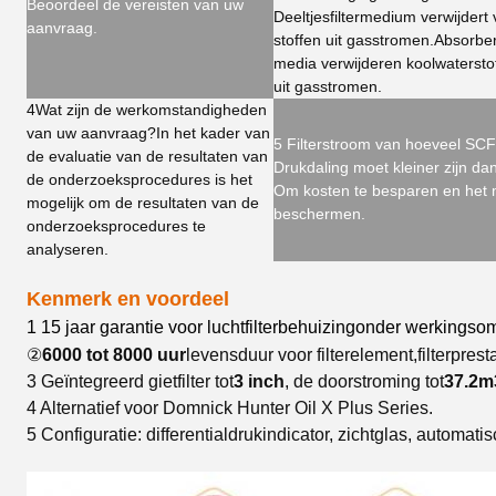
Beoordeel de vereisten van uw
Deeltjesfiltermedium verwijdert 
aanvraag.
stoffen uit gasstromen.Absorb
media verwijderen koolwaterst
uit gasstromen.
4Wat zijn de werkomstandigheden
van uw aanvraag?
In het kader van
5 Filterstroom van hoeveel SC
de evaluatie van de resultaten van
Drukdaling moet kleiner zijn dan
de onderzoeksprocedures is het
Om kosten te besparen en het m
mogelijk om de resultaten van de
beschermen.
onderzoeksprocedures te
analyseren.
Kenmerk en voordeel
1 15 jaar garantie voor luchtfilterbehuizing
onder werkingsom
②
6000 tot 8000 uur
levensduur voor filterelement,filterprest
3 Geïntegreerd gietfilter tot
3 inch
, de doorstroming tot
37.2m
4 Alternatief voor Domnick Hunter Oil X Plus Series.
5 Configuratie: differentialdrukindicator, zichtglas, automatis