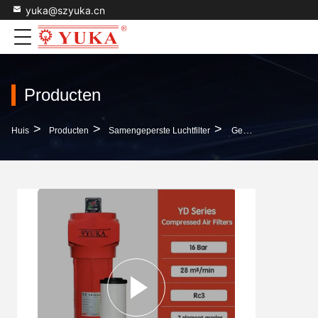
yuka@szyuka.cn
Producten
>
>
>
Huis
Producten
Samengeperste Luchtfilter
Gecomprimeerde Luchtfilter Met Lijnverwijderde Geur