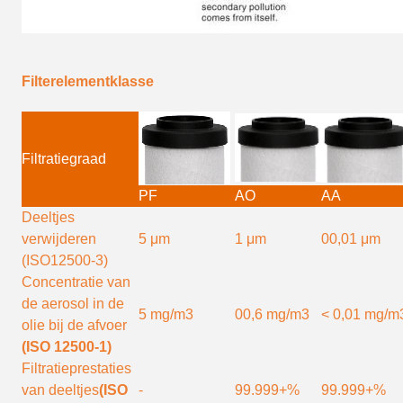
Filterelementklasse
Filtratiegraad
PF
AO
AA
Deeltjes
verwijderen
5 μm
1 μm
00,01 μm
(ISO12500-3)
Concentratie van
de aerosol in de
5 mg/m3
00,6 mg/m3
< 0,01 mg/m
olie bij de afvoer
(ISO 12500-1)
Filtratieprestaties
van deeltjes
(ISO
-
99.999+%
99.999+%