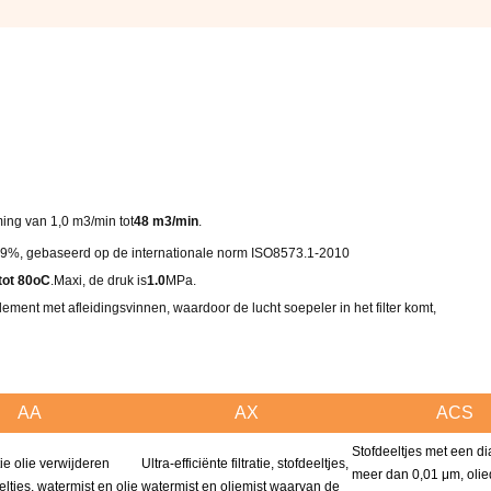
ming van 1,0 m3/min tot
48 m3/min
.
tot 99%, gebaseerd op de internationale norm ISO8573.1-2010
tot 80oC
.
Maxi, de druk is
1.0
MPa.
element met afleidingsvinnen, waardoor de lucht soepeler in het filter komt,
AA
AX
ACS
Stofdeeltjes met een d
ie olie verwijderen
Ultra-efficiënte filtratie, stofdeeltjes,
meer dan 0,01 μm, oli
deeltjes, watermist en olie
watermist en oliemist waarvan de