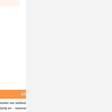
AR
AAR
iameter van
stofdeeltjes
Stofdeeltjes
edamp en -
waarvan de
met een