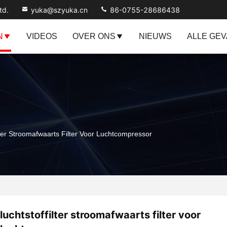
td.
yuka@szyuka.cn
86-0755-28686438
N
VIDEOS
OVER ONS
NIEUWS
ALLE GE
lter Stroomafwaarts Filter Voor Luchtcompressor
luchtstoffilter stroomafwaarts filter voor