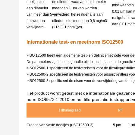
deeltjes met
en oliedont waarvan de diameter
mist waarvan
een diameter
meer dan 1 μm kan worden
0,01 μm kan w
van meer dan 5
verwijderd, het restgehalte aan
restgehalte va
μm worden
oliedont niet meer dan 0,6 mg/m3
dan 0,01 mg
verwijderd.
(21
oC)
,1 ppm ((w).
Internationale test- en meetnorm ISO12500
>ISO 12500 heeft een algemene test- en definitiemethode voor de
De parameters zijn het oliegehalte bij de luchtinlaat en de grootte 
>ISO12500-1 specificeert de testvereisten voor de filtratieprestati
>ISO12500-2 specificeert de testvereisten voor adsorptiefilters vo
>ISO12500-3 specificeert de eisen voor de verwijdering van deeltje
Het product wordt getest met de internationale geavance
norm ISO8573.1-2010.en het filterprestatie-testrapport v
Filtratiegraad
PF
Grootte van vaste deeltjes ((ISO12500-3)
5 μm
1 μ