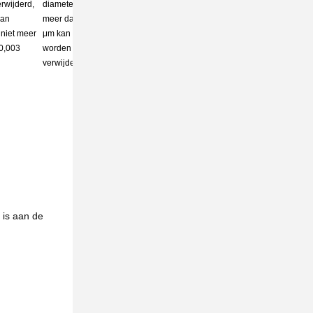
rwijderd,
diameter
diameter van
aan
meer dan 1
meer dan 0,01
 niet meer
μm kan
μm die kunnen
0,003
worden
worden
verwijderd
verwijderd
 is aan de