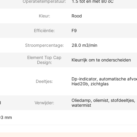
Operatietemperatuur:
1.5 tot en met 80 oC
Kleur:
Rood
Efficiëntie:
F9
Stroompercentage:
28.0 m3/min
Element Top Cap
Kleurrijk om te onderscheiden
Design:
Dp-indicator, automatische afvo
Deeltjes:
Had20b, zichtglas
Oliedamp, oliemist, stofdeeltjes,
l
Verwijder:
watermist
793 mm