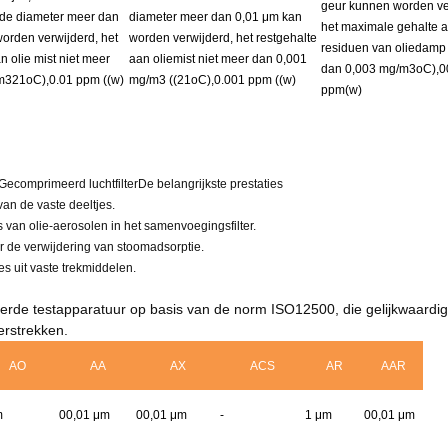
geur kunnen worden ve
 de diameter meer dan
diameter meer dan 0,01 μm kan
het maximale gehalte 
orden verwijderd, het
worden verwijderd, het restgehalte
residuen van oliedamp
n olie mist niet meer
aan oliemist niet meer dan 0,001
dan 0,003 mg/m3
oC
)
,
0
/m321
oC
),0.01 ppm ((w)
mg/m3 ((21
oC
),0.001 ppm ((w)
ppm
(
w
)
Gecomprimeerd luchtfilter
De belangrijkste prestaties
van de vaste deeltjes.
es van olie-aerosolen in het samenvoegingsfilter.
or de verwijdering van stoomadsorptie.
s uit vaste trekmiddelen.
erde testapparatuur op basis van de norm ISO12500, die gelijkwaardig
erstrekken.
AO
AA
AX
ACS
AR
AAR
m
00,01 μm
00,01 μm
-
1 μm
00,01 μm