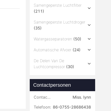
Samengeperste Luchtfilter
(211)
Samengeperste Luchtdroger
(35)
Watergasseparatoren
(50)
Automatische Afvoer
(24)
De Delen Van De
Luchtcompressor
(30)
Contactpersonen
Contactpersonen:
Miss. lynn
Telefoon:
86-0755-28686438