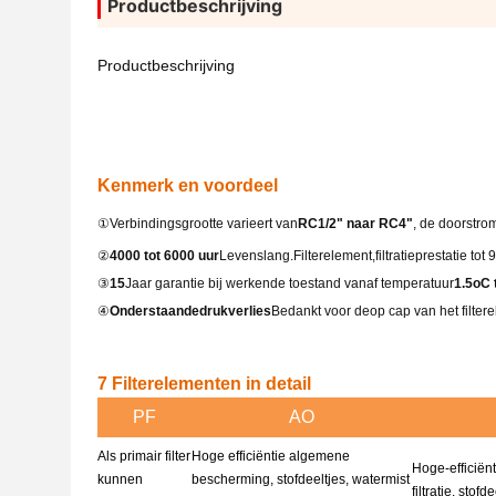
Productbeschrijving
Productbeschrijving
Kenmerk en voordeel
①
Verbindingsgrootte varieert van
RC1/2
" naar RC
4
"
, de doorstro
②
4000 tot 6000 uur
Levenslang.
Filterelement
,filtratieprestatie 
③
15
Jaar garantie bij werkende toestand vanaf temperatuur
1.5oC 
④
Onderstaande
drukverlies
Bedankt voor de
op cap van het filter
7 Filterelementen in detail
PF
AO
Als primair filter
Hoge efficiëntie algemene
Hoge-efficiënt
kunnen
bescherming, stofdeeltjes, watermist
filtratie, stof