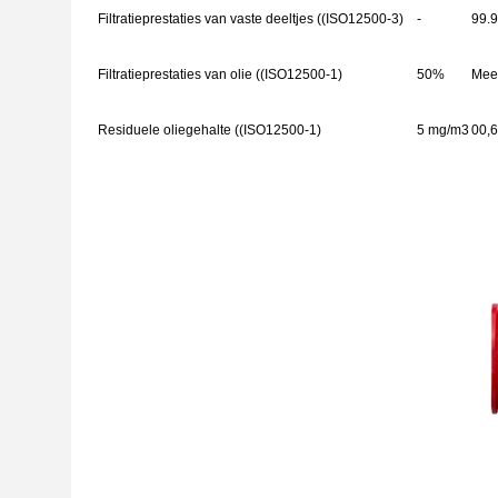
Filtratieprestaties van vaste deeltjes ((ISO12500-3)
-
99.
Filtratieprestaties van olie ((ISO12500-1)
50%
Mee
Residuele oliegehalte ((ISO12500-1)
5 mg/m3
00,