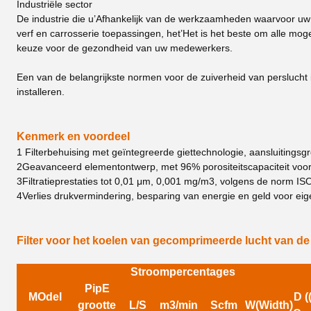
Industriële sector
De industrie die u
’
Afhankelijk van de werkzaamheden waarvoor uw g
verf en carrosserie toepassingen, het
’
Het is het beste om alle moge
keuze voor de gezondheid van uw medewerkers.
Een van de belangrijkste normen voor de zuiverheid van perslucht 
installeren.
Kenmerk en voordeel
1 Filterbehuising met geïntegreerde giettechnologie, aansluitingsgr
2Geavanceerd elementontwerp, met 96% porositeitscapaciteit voor 
3Filtratieprestaties tot 0,01 μm, 0,001 mg/m3, volgens de norm I
4Verlies drukvermindering, besparing van energie en geld voor e
Filter voor het koelen van gecomprimeerde lucht van de
Stroompercentages
Pip
E
M
Odel
D (
grootte
L/S
m3/min
Scfm
W(Wi
dth)