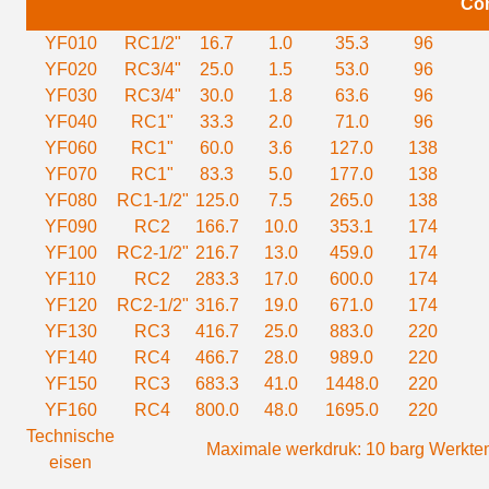
Co
YF010
RC1/2"
16.7
1.0
35.3
96
YF020
RC3/4"
25.0
1.5
53.0
96
YF030
RC3/4"
30.0
1.8
63.6
96
YF040
RC1"
33.3
2.0
71.0
96
YF060
RC1"
60.0
3.6
127.0
138
YF070
RC1"
83.3
5.0
177.0
138
YF080
RC1-1/2"
125.0
7.5
265.0
138
YF090
RC2
166.7
10.0
353.1
174
YF100
RC2-1/2"
216.7
13.0
459.0
174
YF110
RC2
283.3
17.0
600.0
174
YF120
RC2-1/2"
316.7
19.0
671.0
174
YF130
RC3
416.7
25.0
883.0
220
YF140
RC4
466.7
28.0
989.0
220
YF150
RC3
683.3
41.0
1448.0
220
YF160
RC4
800.0
48.0
1695.0
220
Technische
Maximale werkdruk: 10 barg
Werktem
eisen