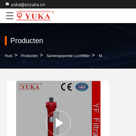
yuka@szyuka.cn
Producten
>
>
>
Huis
Producten
Samengeperste Luchtfilter
Medisch Geschikt Compressieluchtfilter