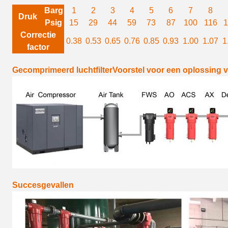
Barg
1
2
3
4
5
6
7
8
Druk
Psig
15
29
44
59
73
87
100
116
1
Correctie
0.38
0.53
0.65
0.76
0.85
0.93
1.00
1.07
1
fac
tor
Gecomprimeerd luchtfilter
Voorstel voor een oplossing 
Succesgevallen