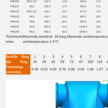
YFB100
RC2-1/2"
216.7
13.0
459.0
174
YFB110
RC2
283.3
17.0
600.0
174
YFB120
RC2-1/2"
316.7
19.0
671.0
174
YFB130
RC3
416.7
25.0
883.0
220
YFB140
RC4
466.7
28.0
989.0
220
YFB150
RC3
683.3
41.0
1448.0
220
YFB160
RC4
800.0
48.0
1695.0
220
Technische
Maximale werkdruk: 16 barg
Maximale werktemperatuu
eisen
werktemperatuur:1.5°C
Druk
De
Barg
1
2
3
4
5
6
7
8
tijd
Psig
15
29
44
59
73
87
100
116
Feitmatige
0.38
0.53
0.65
0.76
0.85
0.93
1.00
1.07
1
correctie
r