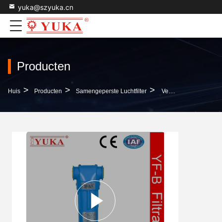
yuka@szyuka.cn
Producten
>
>
>
Huis
Producten
Samengeperste Luchtfilter
Verwijder Deeltjes Stof Olie Aerosol Luchtfilter