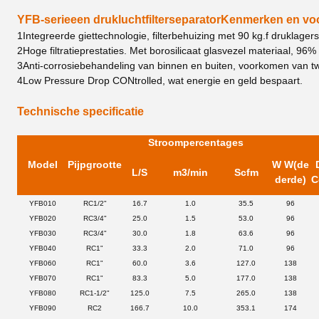
YFB-serie
een drukluchtfilterseparator
Kenmerken en vo
1Integreerde giettechnologie, filterbehuizing met 90 kg.f druklagers,
2Hoge filtratieprestaties. Met borosilicaat glasvezel materiaal, 96
3Anti-corrosiebehandeling van binnen en buiten, voorkomen van t
4Low Pressure Drop CONtrolled, wat energie en geld bespaart.
Technische specificatie
Stroompercentages
Model
Pijp
grootte
W W
(de
L/S
m3/min
Scfm
derde)
C
YFB010
RC1/2"
16.7
1.0
35.5
96
YFB020
RC3/4"
25.0
1.5
53.0
96
YFB030
RC3/4"
30.0
1.8
63.6
96
YFB040
RC1"
33.3
2.0
71.0
96
YFB060
RC1"
60.0
3.6
127.0
138
YFB070
RC1"
83.3
5.0
177.0
138
YFB080
RC1-1/2"
125.0
7.5
265.0
138
YFB090
RC2
166.7
10.0
353.1
174