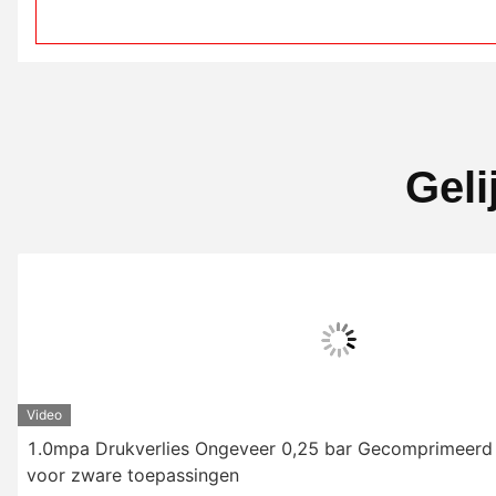
Geli
Video
1.0mpa Drukverlies Ongeveer 0,25 bar Gecomprimeerd l
voor zware toepassingen