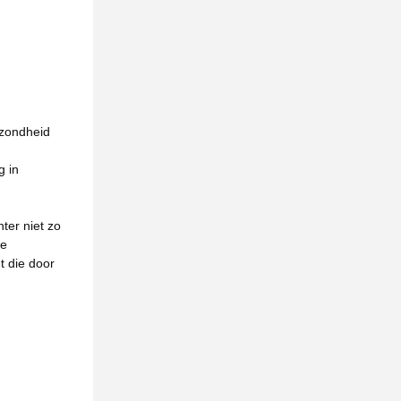
ezondheid
g in
hter niet zo
he
t die door