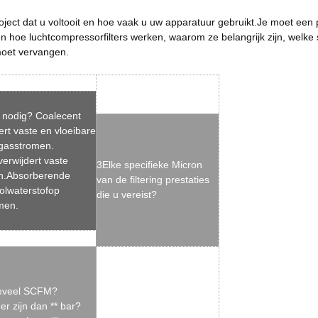
ject dat u voltooit en hoe vaak u uw apparatuur gebruikt.Je moet een 
 hoe luchtcompressorfilters werken, waarom ze belangrijk zijn, welke
oet vervangen.
is nodig? Coalecent
dert vaste en vloeibare
 gasstromen.
verwijdert vaste
3Elke specifieke
Micron
en.Absorberende
van de filtering prestaties
olwaterstof
op
die u vereist?
men.
oeveel SCFM?
er zijn dan ** bar?