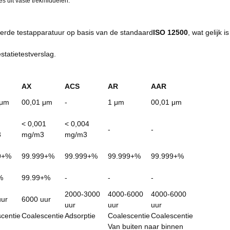
s uit vaste trekmiddelen.
eerde testapparatuur op basis van de standaard
ISO 12500
, wat gelijk i
estatietestverslag.
AX
ACS
AR
AAR
 μm
00,01 μm
-
1 μm
00,01 μm
< 0,001
< 0,004
-
-
3
mg/m3
mg/m3
9+%
99.999+%
99.999+%
99.999+%
99.999+%
%
99.99+%
-
-
-
2000-3000
4000-6000
4000-6000
uur
6000 uur
uur
uur
uur
centie
Coalescentie
Adsorptie
Coalescentie
Coalescentie
Van buiten naar binnen