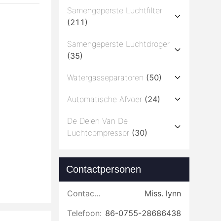
Samengeperste Luchtfilter
(211)
Samengeperste Luchtdroger
(35)
Watergasseparatoren
(50)
Automatische Afvoer
(24)
De Delen Van De
Luchtcompressor
(30)
Contactpersonen
Contactpersonen:
Miss. lynn
Telefoon:
86-0755-28686438