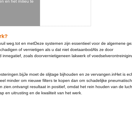
n en het milieu te
rk?
vuil weg.
tot en met
Deze systemen zijn essentieel voor de algemene g
hadigen of vernietigen als u dat niet doet
aanbod
Als ze door
d in
negatief, zoals door
vernietigen
een lakwerk of voedselverontreinigin
esteringen.
bij
Je moet de slijtage bijhouden en ze vervangen.
in
Het is ec
veel minder om nieuwe filters te kopen dan om schadelijke pneumatisc
n zien.
ontvangt resultaat in positief
, omdat het rein houden van de luch
 en uitrusting en de kwaliteit van het werk.