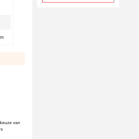
mm
keuze van
rs