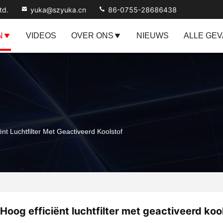
td.
yuka@szyuka.cn
86-0755-28686438
N
VIDEOS
OVER ONS
NIEUWS
ALLE GE
ënt Luchtfilter Met Geactiveerd Koolstof
Hoog efficiënt luchtfilter met geactiveerd koo