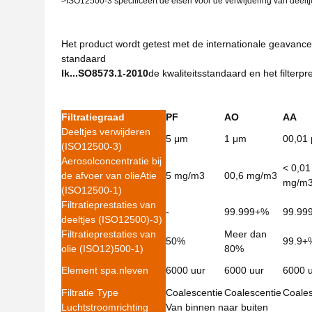
>ISO12500-3 specificeert de eisen voor de verwijdering van deeltje
Het product wordt getest met de internationale geavanc
standaard
Ik...
SO8573.1-2010
de kwaliteitsstandaard en het filterpr
Filtratiegraad
PF
AO
AA
Deeltjes verwijderen
5 μm
1 μm
00,01
(ISO12500-3)
Aerosolconcentratie bij
< 0,01
de afvoer van olie
Atie
5 mg/m3
00,6 mg/m3
mg/m
(ISO
12500-1)
Filtratieprestaties van
-
99.999+%
99.99
deeltjes (ISO12500)
-3)
Filtratieprestaties van
Meer dan
50%
99.9+
olie (ISO12)
500-1)
80%
Element sp
a.
nleven
6000 uur
6000 uur
6000 
Filtratie Ty
pe
Coalescentie
Coalescentie
Coales
Luchtstroomrichting
Van binnen naar buiten