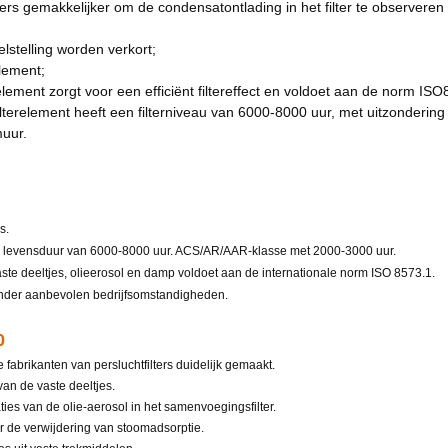
s gemakkelijker om de condensatontlading in het filter te observeren 
elstelling worden verkort;
element
;
element zorgt voor een efficiënt filtereffect en voldoet aan de norm IS
lterelement heeft een filterniveau van 6000-8000 uur, met uitzonderin
muur.
s.
n levensduur van 6000-8000 uur. ACS/AR/AAR-klasse met 2000-3000 uur.
te deeltjes, olieerosol en damp voldoet aan de internationale norm ISO 8573.1.
onder aanbevolen bedrijfsomstandigheden.
0
fabrikanten van persluchtfilters duidelijk gemaakt.
van de vaste deeltjes.
ties van de olie-aerosol in het samenvoegingsfilter.
or de verwijdering van stoomadsorptie.