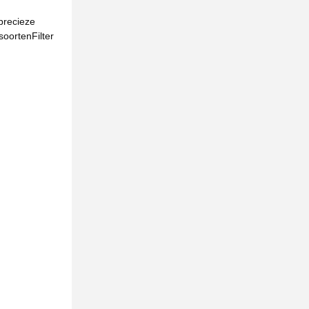
precieze
 soorten
Filter