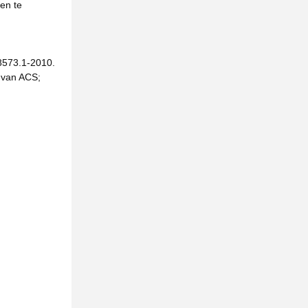
en te
O8573.1-2010.
g van ACS;