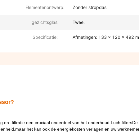
Elementenontwerp:
Zonder stropdas
gezichtsglas:
Twee.
Specificatie:
Afmetingen: 133 x 120 x 492 
essor?
 en -filtratie een cruciaal onderdeel van het onderhoud.
Luchtfilters
De 
n uw eenheid,maar het kan ook de energiekosten verlagen en uw werkneme