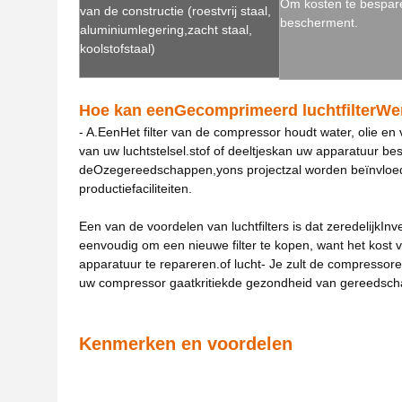
Om kosten te bespare
van de constructie (roestvrij staal,
beschermen
t.
aluminiumlegering,zacht staal,
koolstofstaal)
Hoe kan een
Gecomprimeerd luchtfilter
We
- A.
Een
Het filter van de compressor houdt water, olie en 
van uw luchtstelsel.
stof of deeltjes
kan uw apparatuur besc
de
Oze
gereedschappen,
y
ons project
zal worden beïnvloe
productiefaciliteiten.
Een van de voordelen van luchtfilters is dat ze
redelijk
Inv
eenvoudig om een nieuwe filter te kopen, want het kost 
apparatuur te repareren.
of lucht
- Je zult de compressore
uw compressor gaat
kritiek
de gezondheid van gereedschap
Kenmerken en voordelen