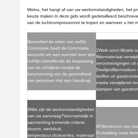
Welnu, het hangt af van uw werkomstandigheden, het pro
keuze maken.In deze gids wordt gedetailleerd beschreven
van de luchtcompressor
om te kopen en wanneer u het m
Beoordeel de eisen van uw
De
Commissie heeft de Commissie
2Welk soort filtratie 
verzocht om een voorstel voor een
filtermateriaal verwij
richtlijn betreffende de toepassing
verontreinigingen uit
van de richtlijnen inzake de
Deeltjesfiltermedium 
bescherming van de gezondheid
stoffen uit gasstrom
van personen met een handicap.
media verwijderen ko
dampen van gasstro
4Wat zijn de werkomstandigheden
van uw aanvraag?Voornamelijk in
aanmerking komende criteria:
5Filterstroom van h
stroom, werkdruk,
Drukdaling moet klein
temperatuur,drukverlies, materiaal