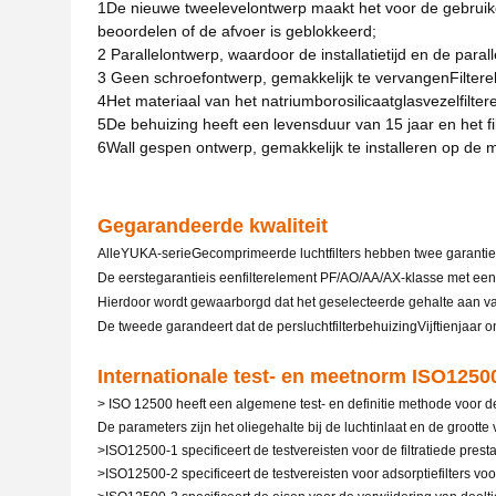
1De nieuwe tweelevelontwerp maakt het voor de gebruiker
beoordelen of de afvoer is geblokkeerd;
2 Parallelontwerp, waardoor de installatietijd en de parall
3 Geen schroefontwerp, gemakkelijk te vervangen
Filter
4Het materiaal van het natriumborosilicaatglasvezelfilter
5De behuizing heeft een levensduur van 15 jaar en het fi
6Wall gespen ontwerp, gemakkelijk te installeren op de 
Gegarandeerde kwaliteit
Alle
YUKA-serie
Gecomprimeerde luchtfilters hebben twee garantie
De eerste
garantie
is een
filterelement PF/AO/AA/AX-klasse met ee
Hierdoor wordt gewaarborgd dat het geselecteerde gehalte aan vas
De tweede garandeert dat de persluchtfilterbehuizing
Vijftien
jaar 
Internationale test- en meetnorm ISO1250
> ISO 12500 heeft een algemene test- en definitie methode voor de 
De parameters zijn het oliegehalte bij de luchtinlaat en de grootte 
>ISO12500-1 specificeert de testvereisten voor de filtratie
de presta
>ISO12500-2 specificeert de testvereisten voor adsorptiefilters vo