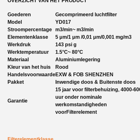
OVERZICHT VAN HET PRODUCT
Goederen
Gecomprimeerd luchtfilter
Model
YD017
Stroompercentage
m3/min~ m3/min
Elementenklasse
5 μm/1 μm /0,01 μm/0,001 mg/m3
Werkdruk
143 psi g
Werktemperatuur
1.5
°C
~ 80
°C
Materiaal
Aluminiumlegering
Kleur van het huis
Rood
Handelsvoorwaarde
EXW & FOB SHENZHEN
Pakket
Inwendige doos & Buitenste doos
15 jaar voor filterbehuizing, 4000-6
uur onder nominale
Garantie
werkomstandigheden
voor
Filterelement
Filterelementklasse