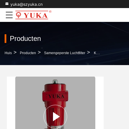
yuka@szyuka.cn
Producten
>
>
>
Huis
Producten
Samengeperste Luchtfilter
Kwaliteit Koolstofluchtfilter Met Automatische Afvoer