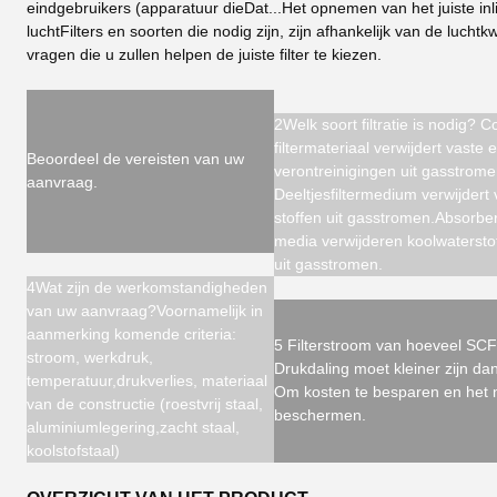
eindgebruikers (apparatuur die
Dat...
Het opnemen van het juiste inl
lucht
Filters en soorten die nodig zijn, zijn afhankelijk van de luchtk
vragen die u zullen helpen de juiste filter te kiezen.
2Welk soort filtratie is nodig? 
filtermateriaal verwijdert vaste 
Beoordeel de vereisten van uw
verontreinigingen uit gasstrome
aanvraag.
Deeltjesfiltermedium verwijdert 
stoffen uit gasstromen.Absorb
media verwijderen koolwaterst
uit gasstromen.
4Wat zijn de werkomstandigheden
van uw aanvraag?Voornamelijk in
aanmerking komende criteria:
5 Filterstroom van hoeveel SC
stroom, werkdruk,
Drukdaling moet kleiner zijn dan
temperatuur,drukverlies, materiaal
Om kosten te besparen en het m
van de constructie (roestvrij staal,
beschermen.
aluminiumlegering,zacht staal,
koolstofstaal)