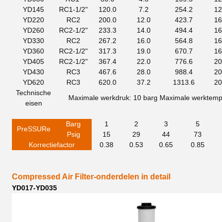
YD145
RC1-1/2"
120.0
7.2
254.2
12
YD220
RC2
200.0
12.0
423.7
16
YD260
RC2-1/2"
233.3
14.0
494.4
16
YD330
RC2
267.2
16.0
564.8
16
YD360
RC2-1/2"
317.3
19.0
670.7
16
YD405
RC2-1/2"
367.4
22.0
776.6
20
YD430
RC3
467.6
28.0
988.4
20
YD620
RC3
620.0
37.2
1313.6
20
Technische
Maximale werkdruk: 10 barg
Maximale werktemp
eisen
Barg
1
2
3
5
P
r
e
SSUR
e
Psig
15
29
44
73
Korrectiefactor
0.38
0.53
0.65
0.85
Compressed Air Filter-onderdelen in detail
YD017-YD035