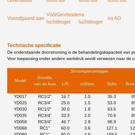
Levensduur
6000 uur
6000 uur
6000 uur
Vóór
Gevriesde
na
Voorafgaand aan
na AO
luchtdroger
luchtdroger
Technische specificatie
De onderstaande doorstroming is de behandelingskapaciteit van pe
Voor toepassing onder andere werkdruk wordt verwezen naar de co
Stroompercentage
s
Grootte
Model
van de buis
L/S
m3
/mi
n
Scfm
Bree
YD017
RC1/2"
16.7
1.0
35.3
8
YD025
RC3/4"
25.0
1.5
53.0
8
YD030
RC1/2"
30.0
1.8
63.6
8
YD035
RC3/4"
33.3
2.0
70.6
8
YD058
RC3/4"
46.7
2.8
98.9
12
YD068
RC1"
60.0
3.6
127.1
12
YD080
RC1"
80.0
4.8
169.5
12