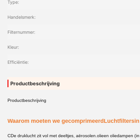
Type:
Handelsmerk:
Filternummer:
Kleur:
Efficiëntie:
Productbeschrijving
Productbeschrijving
Waarom moeten we gecomprimeerd
Luchtfilters
in
C
De druklucht zit vol met deeltjes, aërosolen.
olie
en oliedampen (in 