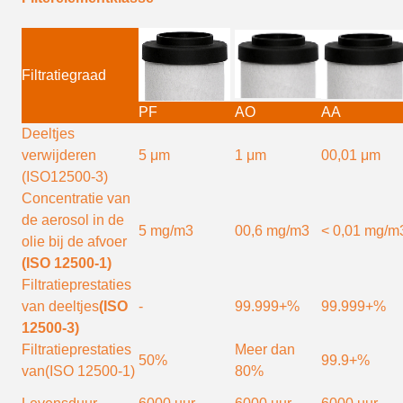
Filtratiegraad
PF
AO
AA
Deeltjes
verwijderen
5 μm
1 μm
00,01 μm
(ISO12500-3)
Concentratie van
de aerosol in de
5 mg/m3
00,6 mg/m3
< 0,01 mg/m
olie bij de afvoer
(ISO 12500-1)
Filtratieprestaties
van deeltjes
(ISO
-
99.999+%
99.999+%
12500-3)
Filtratieprestaties
Meer dan
50%
99.9+%
van
(ISO 12500-1)
80%