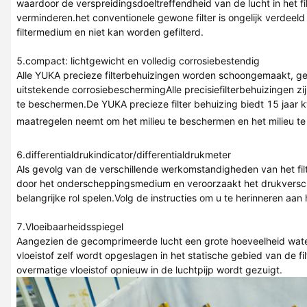
waardoor de verspreidingsdoeltreffendheid van de lucht in het fi
verminderen.het conventionele gewone filter is ongelijk verdeel
filtermedium en niet kan worden gefilterd.
5.compact: lichtgewicht en volledig corrosiebestendig
Alle YUKA precieze filterbehuizingen worden schoongemaakt, g
uitstekende corrosiebeschermingAlle precisiefilterbehuizingen 
te beschermen.De YUKA precieze filter behuizing biedt 15 jaar k
maatregelen neemt om het milieu te beschermen en het milieu t
6.differentialdrukindicator/differentialdrukmeter
Als gevolg van de verschillende werkomstandigheden van het filt
door het onderscheppingsmedium en veroorzaakt het drukverschi
belangrijke rol spelen.Volg de instructies om u te herinneren a
7.Vloeibaarheidsspiegel
Aangezien de gecomprimeerde lucht een grote hoeveelheid water
vloeistof zelf wordt opgeslagen in het statische gebied van de fi
overmatige vloeistof opnieuw in de luchtpijp wordt gezuigt.