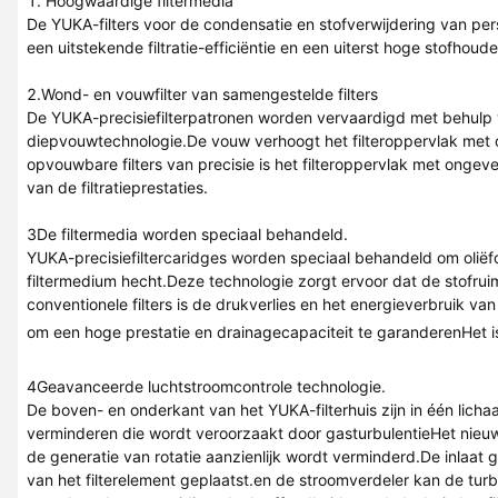
1. Hoogwaardige filtermedia
De YUKA-filters voor de condensatie en stofverwijdering van pe
een uitstekende filtratie-efficiëntie en een uiterst hoge stofhou
2.Wond- en vouwfilter van samengestelde filters
De YUKA-precisiefilterpatronen worden vervaardigd met behulp v
diepvouwtechnologie.De vouw verhoogt het filteroppervlak met o
opvouwbare filters van precisie is het filteroppervlak met onge
van de filtratieprestaties.
3De filtermedia worden speciaal behandeld.
YUKA-precisiefiltercaridges worden speciaal behandeld om olië
filtermedium hecht.Deze technologie zorgt ervoor dat de stofruim
conventionele filters is de drukverlies en het energieverbruik
om een hoge prestatie en drainagecapaciteit te garanderenHet is
4Geavanceerde luchtstroomcontrole technologie.
De boven- en onderkant van het YUKA-filterhuis zijn in één lich
verminderen die wordt veroorzaakt door gasturbulentieHet nie
de generatie van rotatie aanzienlijk wordt verminderd.De inlaat 
van het filterelement geplaatst.en de stroomverdeler kan de tur