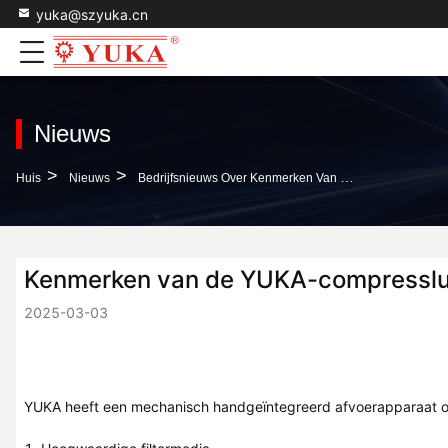
yuka@szyuka.cn
Nieuws
>
>
Huis
Nieuws
Bedrijfsnieuws Over Kenmerken Van De YUKA-Compressluchtinstallatie
Kenmerken van de YUKA-compressluc
2025-03-03
YUKA heeft een mechanisch handgeïntegreerd afvoerapparaat on