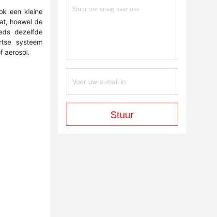
ok een kleine
dat, hoewel de
eeds dezelfde
rtse systeem
 aerosol.
Stuur