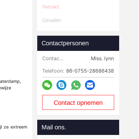
Nieuws
Gevallen
Contactpersonen
Contactpersonen:
Miss. lynn
Telefoon:
86-0755-28686438
 waterdamp,
ewijze
Contact opnemen
Mail ons.
jl ze extreem