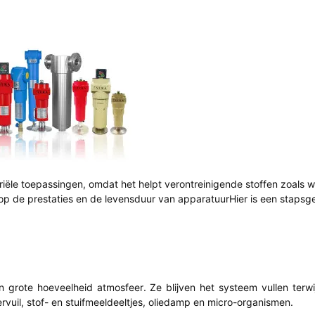
striële toepassingen, omdat het helpt verontreinigende stoffen zoals
n op de prestaties en de levensduur van apparatuurHier is een stapsg
rote hoeveelheid atmosfeer. Ze blijven het systeem vullen terwi
vuil, stof- en stuifmeeldeeltjes, oliedamp en micro-organismen.