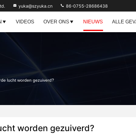
td.
yuka@szyuka.cn
86-0755-28686438
N
VIDEOS
OVER ONS
NIEUWS
ALLE GE
de lucht worden gezuiverd?
ucht worden gezuiverd?